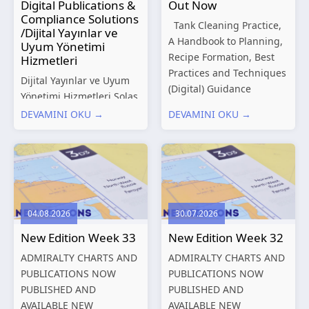
Digital Publications &
Out Now
Compliance Solutions
Tank Cleaning Practice,
/Dijital Yayınlar ve
A Handbook to Planning,
Uyum Yönetimi
Recipe Formation, Best
Hizmetleri
Practices and Techniques
Dijital Yayınlar ve Uyum
(Digital) Guidance
Yönetimi Hizmetleri Solas
Manual for Tanker
Marine, denizcilik
DEVAMINI OKU →
DEVAMINI OKU →
Structures – Consolidated
sektörünün gelişen
Edition 2027 (Digital)
düzenleyici gereklilikleri
Shipping and the
ve dijitalleşen
Environment – A Guide to
operasyonel ihtiyaçları
Environmental
doğrultusunda kapsamlı
Compliance...
Dijital Yayınlar ve Uyum
04.08.2026
30.07.2026
Yönetimi çözümleri
New Edition Week 33
New Edition Week 32
sunmaktadır.
Hizmetlerimiz; gemi
ADMIRALTY CHARTS AND
ADMIRALTY CHARTS AND
işletmecileri, armatörler,
PUBLICATIONS NOW
PUBLICATIONS NOW
teknik yönetim şirketleri
PUBLISHED AND
PUBLISHED AND
ve denizcilik...
AVAILABLE NEW
AVAILABLE NEW