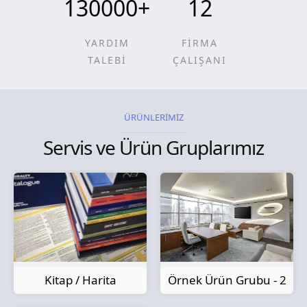
130000
+
12
YARDIM
FİRMA
TALEBİ
ÇALIŞANI
ÜRÜNLERİMİZ
Servis ve Ürün Gruplarımız
Kitap / Harita
Örnek Ürün Grubu - 2