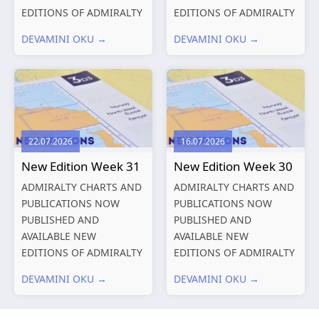
EDITIONS OF ADMIRALTY
EDITIONS OF ADMIRALTY
CHARTS AND
CHARTS AND
DEVAMINI OKU →
DEVAMINI OKU →
PUBLICATIONS New
PUBLICATIONS New
Editions of ADMIRALTY
Editions of ADMIRALTY
Charts published 13
Charts published 06
August 2026 Chart
August 2026 Chart Title,
Title, limits
limits and other remarks
and other remarks
1602 China – Chang...
22.07.2026
16.07.2026
319
International chart
New Edition Week 31
New Edition Week 30
series,...
ADMIRALTY CHARTS AND
ADMIRALTY CHARTS AND
PUBLICATIONS NOW
PUBLICATIONS NOW
PUBLISHED AND
PUBLISHED AND
AVAILABLE NEW
AVAILABLE NEW
EDITIONS OF ADMIRALTY
EDITIONS OF ADMIRALTY
CHARTS AND
CHARTS AND
DEVAMINI OKU →
DEVAMINI OKU →
PUBLICATIONS New
PUBLICATIONS New
Editions of ADMIRALTY
Editions of ADMIRALTY
Charts published 30 July
Charts published 23 July