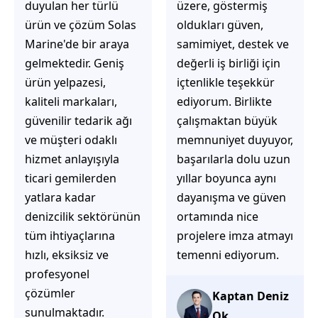
üzere, göstermiş
çözüm üretmeye
oldukları güven,
odaklı olduğunu
samimiyet, destek ve
hemen fark
değerli iş birliği için
ediyorsunuz.
içtenlikle teşekkür
İhtiyaçlarınıza hızlı ve
ediyorum. Birlikte
doğru çözümler
çalışmaktan büyük
sunmaya çalışıyorlar.
memnuniyet duyuyor,
Müşteri
başarılarla dolu uzun
memnuniyetini ön
yıllar boyunca aynı
planda tutan
dayanışma ve güven
yaklaşımları, ilgili
ortamında nice
iletişimleri ve
projelere imza atmayı
güvenilir hizmet
temenni ediyorum.
anlayışları sayesinde
tercih edilebilecek
başarılı bir ekip
Kaptan Deniz
olduklarını
Ok