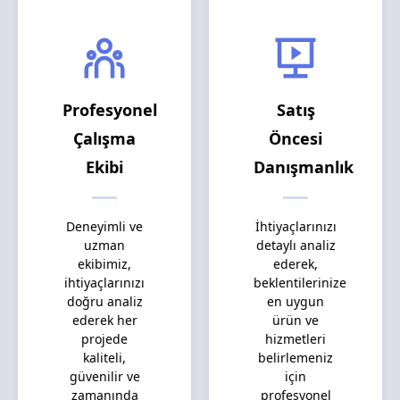
Profesyonel
Satış
Çalışma
Öncesi
Ekibi
Danışmanlık
Deneyimli ve
İhtiyaçlarınızı
uzman
detaylı analiz
ekibimiz,
ederek,
ihtiyaçlarınızı
beklentilerinize
doğru analiz
en uygun
ederek her
ürün ve
projede
hizmetleri
kaliteli,
belirlemeniz
güvenilir ve
için
zamanında
profesyonel