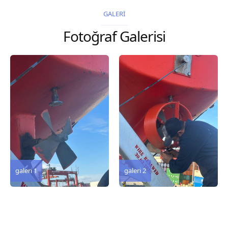
2026 Chart
2026 Chart
GALERİ
Title, limits and other
Title, limits and other
Fotoğraf Galerisi
remarks 127 Korea
remarks 67 Gulf of...
and Japan,...
galeri 3
galeri 2