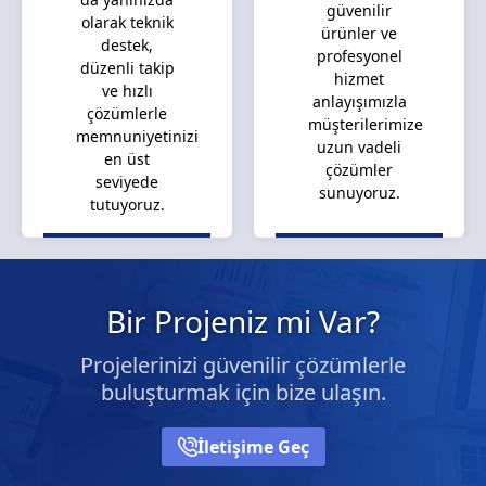
güvenilir
olarak teknik
ürünler ve
destek,
profesyonel
düzenli takip
hizmet
ve hızlı
anlayışımızla
çözümlerle
müşterilerimize
memnuniyetinizi
uzun vadeli
en üst
çözümler
seviyede
sunuyoruz.
tutuyoruz.
Bir Projeniz mi Var?
Projelerinizi güvenilir çözümlerle
buluşturmak için bize ulaşın.
İletişime Geç