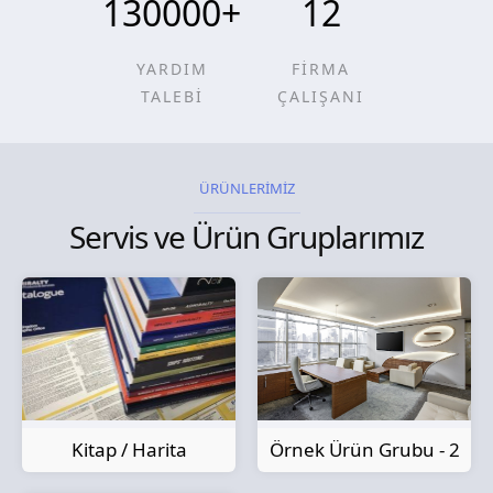
130000
+
12
YARDIM
FİRMA
TALEBİ
ÇALIŞANI
ÜRÜNLERİMİZ
Servis ve Ürün Gruplarımız
Kitap / Harita
Örnek Ürün Grubu - 2