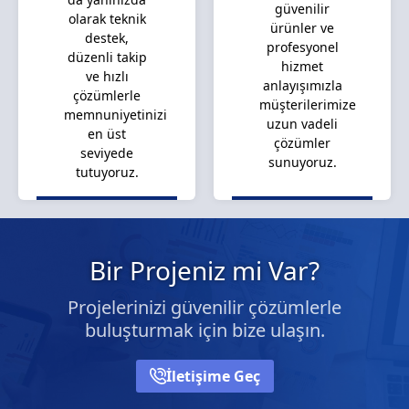
güvenilir
olarak teknik
ürünler ve
destek,
profesyonel
düzenli takip
hizmet
ve hızlı
anlayışımızla
çözümlerle
müşterilerimize
memnuniyetinizi
uzun vadeli
en üst
çözümler
seviyede
sunuyoruz.
tutuyoruz.
Bir Projeniz mi Var?
Projelerinizi güvenilir çözümlerle
buluşturmak için bize ulaşın.
İletişime Geç