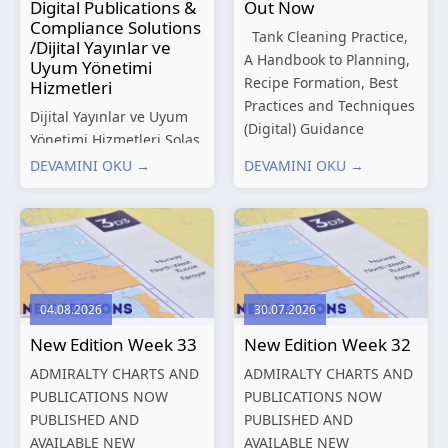
Digital Publications &
Out Now
Compliance Solutions
Tank Cleaning Practice,
/Dijital Yayınlar ve
A Handbook to Planning,
Uyum Yönetimi
Recipe Formation, Best
Hizmetleri
Practices and Techniques
Dijital Yayınlar ve Uyum
(Digital) Guidance
Yönetimi Hizmetleri Solas
Manual for Tanker
Marine, denizcilik
DEVAMINI OKU →
DEVAMINI OKU →
Structures – Consolidated
sektörünün gelişen
Edition 2027 (Digital)
düzenleyici gereklilikleri
Shipping and the
ve dijitalleşen
Environment – A Guide to
operasyonel ihtiyaçları
Environmental
doğrultusunda kapsamlı
Compliance...
Dijital Yayınlar ve Uyum
04.08.2026
30.07.2026
Yönetimi çözümleri
New Edition Week 33
New Edition Week 32
sunmaktadır.
Hizmetlerimiz; gemi
ADMIRALTY CHARTS AND
ADMIRALTY CHARTS AND
işletmecileri, armatörler,
PUBLICATIONS NOW
PUBLICATIONS NOW
teknik yönetim şirketleri
PUBLISHED AND
PUBLISHED AND
ve denizcilik...
AVAILABLE NEW
AVAILABLE NEW