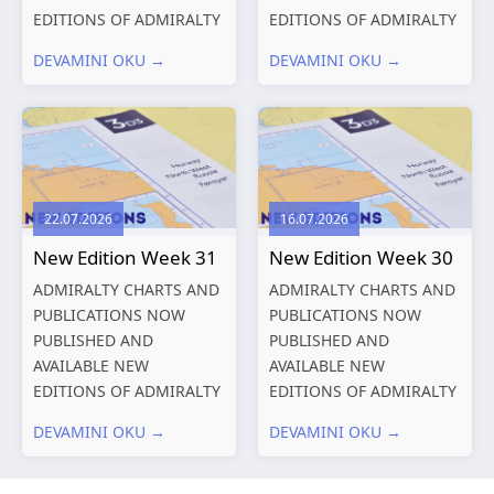
EDITIONS OF ADMIRALTY
EDITIONS OF ADMIRALTY
CHARTS AND
CHARTS AND
DEVAMINI OKU →
DEVAMINI OKU →
PUBLICATIONS New
PUBLICATIONS New
Editions of ADMIRALTY
Editions of ADMIRALTY
Charts published 13
Charts published 06
August 2026 Chart
August 2026 Chart Title,
Title, limits
limits and other remarks
and other remarks
1602 China – Chang...
22.07.2026
16.07.2026
319
International chart
New Edition Week 31
New Edition Week 30
series,...
ADMIRALTY CHARTS AND
ADMIRALTY CHARTS AND
PUBLICATIONS NOW
PUBLICATIONS NOW
PUBLISHED AND
PUBLISHED AND
AVAILABLE NEW
AVAILABLE NEW
EDITIONS OF ADMIRALTY
EDITIONS OF ADMIRALTY
CHARTS AND
CHARTS AND
DEVAMINI OKU →
DEVAMINI OKU →
PUBLICATIONS New
PUBLICATIONS New
Editions of ADMIRALTY
Editions of ADMIRALTY
Charts published 30 July
Charts published 23 July