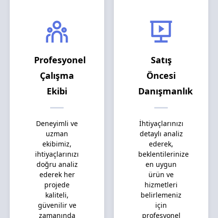
Profesyonel
Satış
Çalışma
Öncesi
Ekibi
Danışmanlık
Deneyimli ve
İhtiyaçlarınızı
uzman
detaylı analiz
ekibimiz,
ederek,
ihtiyaçlarınızı
beklentilerinize
doğru analiz
en uygun
ederek her
ürün ve
projede
hizmetleri
kaliteli,
belirlemeniz
güvenilir ve
için
zamanında
profesyonel