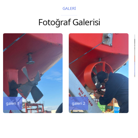
2026 Chart
2026 Chart
GALERİ
Title, limits and other
Title, limits and other
Fotoğraf Galerisi
remarks 127 Korea
remarks 67 Gulf of...
and Japan,...
galeri 3
galeri 2