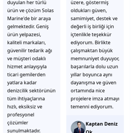
üzere, göstermiş
çözüm üretmeye
oldukları güven,
odaklı olduğunu
samimiyet, destek ve
hemen fark
değerli iş birliği için
ediyorsunuz.
içtenlikle teşekkür
İhtiyaçlarınıza hızlı ve
ediyorum. Birlikte
doğru çözümler
çalışmaktan büyük
sunmaya çalışıyorlar.
memnuniyet duyuyor,
Müşteri
başarılarla dolu uzun
memnuniyetini ön
yıllar boyunca aynı
planda tutan
dayanışma ve güven
yaklaşımları, ilgili
ortamında nice
iletişimleri ve
projelere imza atmayı
güvenilir hizmet
temenni ediyorum.
anlayışları sayesinde
tercih edilebilecek
başarılı bir ekip
Kaptan Deniz
olduklarını
Ok