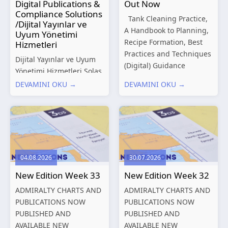
Digital Publications &
Out Now
Compliance Solutions
Tank Cleaning Practice,
/Dijital Yayınlar ve
A Handbook to Planning,
Uyum Yönetimi
Recipe Formation, Best
Hizmetleri
Practices and Techniques
Dijital Yayınlar ve Uyum
(Digital) Guidance
Yönetimi Hizmetleri Solas
Manual for Tanker
Marine, denizcilik
DEVAMINI OKU →
DEVAMINI OKU →
Structures – Consolidated
sektörünün gelişen
Edition 2027 (Digital)
düzenleyici gereklilikleri
Shipping and the
ve dijitalleşen
Environment – A Guide to
operasyonel ihtiyaçları
Environmental
doğrultusunda kapsamlı
Compliance...
Dijital Yayınlar ve Uyum
04.08.2026
30.07.2026
Yönetimi çözümleri
New Edition Week 33
New Edition Week 32
sunmaktadır.
Hizmetlerimiz; gemi
ADMIRALTY CHARTS AND
ADMIRALTY CHARTS AND
işletmecileri, armatörler,
PUBLICATIONS NOW
PUBLICATIONS NOW
teknik yönetim şirketleri
PUBLISHED AND
PUBLISHED AND
ve denizcilik...
AVAILABLE NEW
AVAILABLE NEW