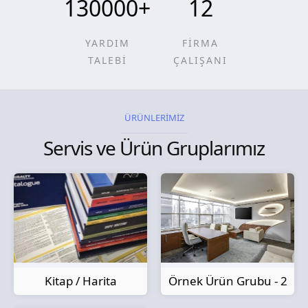
130000
+
12
YARDIM
FİRMA
TALEBİ
ÇALIŞANI
ÜRÜNLERİMİZ
Servis ve Ürün Gruplarımız
Kitap / Harita
Örnek Ürün Grubu - 2