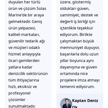
üzere, göstermiş
çözüm üretmeye
oldukları güven,
odaklı olduğunu
samimiyet, destek ve
hemen fark
değerli iş birliği için
ediyorsunuz.
içtenlikle teşekkür
İhtiyaçlarınıza hızlı ve
ediyorum. Birlikte
doğru çözümler
çalışmaktan büyük
sunmaya çalışıyorlar.
memnuniyet duyuyor,
Müşteri
başarılarla dolu uzun
memnuniyetini ön
yıllar boyunca aynı
planda tutan
dayanışma ve güven
yaklaşımları, ilgili
ortamında nice
iletişimleri ve
projelere imza atmayı
güvenilir hizmet
temenni ediyorum.
anlayışları sayesinde
tercih edilebilecek
başarılı bir ekip
Kaptan Deniz
olduklarını
Ok