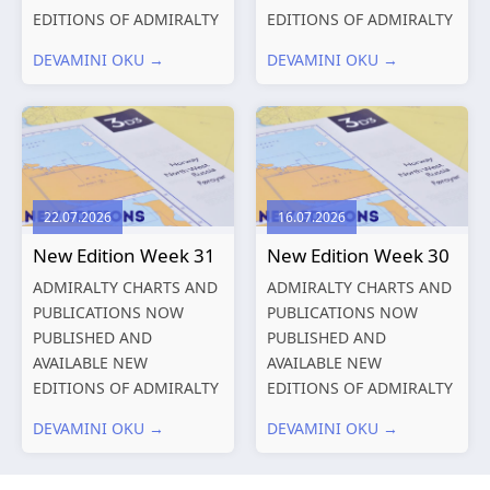
EDITIONS OF ADMIRALTY
EDITIONS OF ADMIRALTY
CHARTS AND
CHARTS AND
DEVAMINI OKU →
DEVAMINI OKU →
PUBLICATIONS New
PUBLICATIONS New
Editions of ADMIRALTY
Editions of ADMIRALTY
Charts published 13
Charts published 06
August 2026 Chart
August 2026 Chart Title,
Title, limits
limits and other remarks
and other remarks
1602 China – Chang...
22.07.2026
16.07.2026
319
International chart
New Edition Week 31
New Edition Week 30
series,...
ADMIRALTY CHARTS AND
ADMIRALTY CHARTS AND
PUBLICATIONS NOW
PUBLICATIONS NOW
PUBLISHED AND
PUBLISHED AND
AVAILABLE NEW
AVAILABLE NEW
EDITIONS OF ADMIRALTY
EDITIONS OF ADMIRALTY
CHARTS AND
CHARTS AND
DEVAMINI OKU →
DEVAMINI OKU →
PUBLICATIONS New
PUBLICATIONS New
Editions of ADMIRALTY
Editions of ADMIRALTY
Charts published 30 July
Charts published 23 July