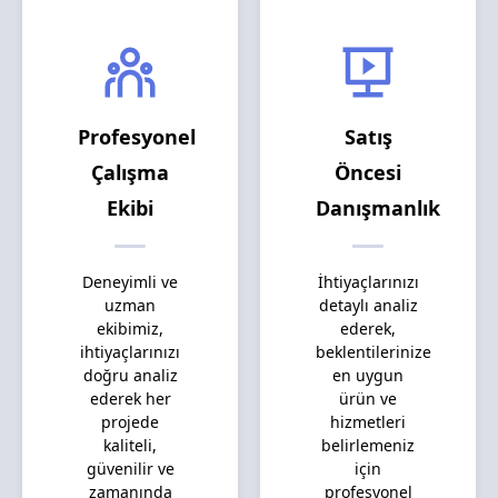
Profesyonel
Satış
Çalışma
Öncesi
Ekibi
Danışmanlık
Deneyimli ve
İhtiyaçlarınızı
uzman
detaylı analiz
ekibimiz,
ederek,
ihtiyaçlarınızı
beklentilerinize
doğru analiz
en uygun
ederek her
ürün ve
projede
hizmetleri
kaliteli,
belirlemeniz
güvenilir ve
için
zamanında
profesyonel