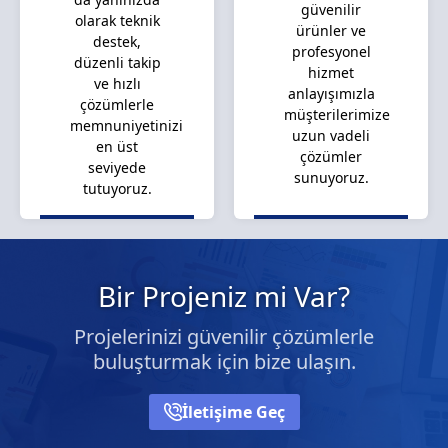
güvenilir
olarak teknik
ürünler ve
destek,
profesyonel
düzenli takip
hizmet
ve hızlı
anlayışımızla
çözümlerle
müşterilerimize
memnuniyetinizi
uzun vadeli
en üst
çözümler
seviyede
sunuyoruz.
tutuyoruz.
Bir Projeniz mi Var?
Projelerinizi güvenilir çözümlerle
buluşturmak için bize ulaşın.
İletişime Geç