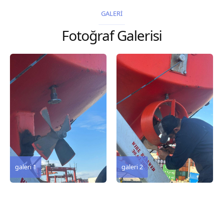
2026 Chart
2026 Chart
GALERİ
Title, limits and other
Title, limits and other
Fotoğraf Galerisi
remarks 127 Korea
remarks 67 Gulf of...
and Japan,...
galeri 3
galeri 2