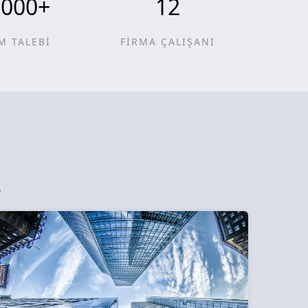
0000
+
12
M TALEBİ
FİRMA ÇALIŞANI
z