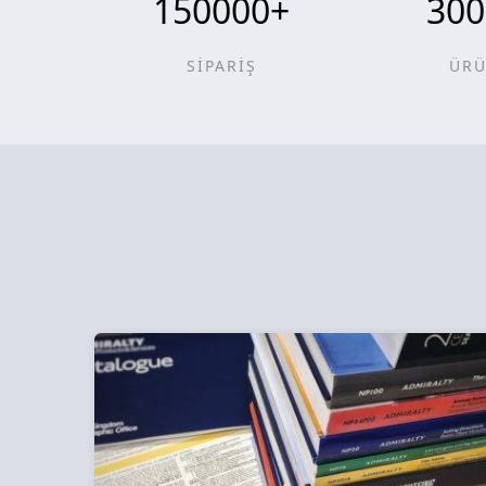
150000
+
300
SİPARİŞ
ÜR