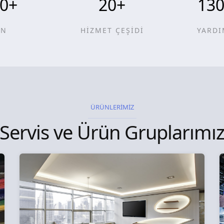
0
+
20
+
13
ÜN
HİZMET ÇEŞİDİ
YARDI
ÜRÜNLERİMİZ
Servis ve Ürün Gruplarımı