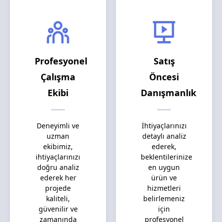
Profesyonel
Satış
Çalışma
Öncesi
Ekibi
Danışmanlık
Deneyimli ve
İhtiyaçlarınızı
uzman
detaylı analiz
ekibimiz,
ederek,
ihtiyaçlarınızı
beklentilerinize
doğru analiz
en uygun
ederek her
ürün ve
projede
hizmetleri
kaliteli,
belirlemeniz
güvenilir ve
için
zamanında
profesyonel