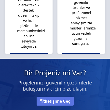
güvenilir
olarak teknik
ürünler ve
destek,
profesyonel
düzenli takip
hizmet
ve hızlı
anlayışımızla
çözümlerle
müşterilerimize
memnuniyetinizi
uzun vadeli
en üst
çözümler
seviyede
sunuyoruz.
tutuyoruz.
Bir Projeniz mi Var?
Projelerinizi güvenilir çözümlerle
buluşturmak için bize ulaşın.
İletişime Geç