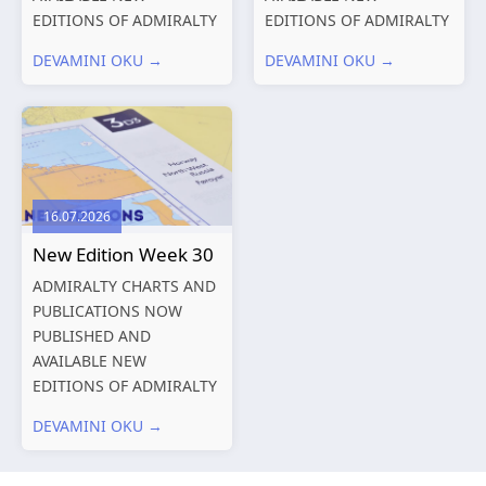
EDITIONS OF ADMIRALTY
EDITIONS OF ADMIRALTY
CHARTS AND
CHARTS AND
DEVAMINI OKU →
DEVAMINI OKU →
PUBLICATIONS New
PUBLICATIONS New
Editions of ADMIRALTY
Editions of ADMIRALTY
Charts published 06
Charts published 30 July
August 2026 Chart Title,
2026 Chart
limits and other remarks
Title, limits and other
1602 China – Chang...
remarks 127 Korea
16.07.2026
and Japan,...
New Edition Week 30
ADMIRALTY CHARTS AND
PUBLICATIONS NOW
PUBLISHED AND
AVAILABLE NEW
EDITIONS OF ADMIRALTY
CHARTS AND
DEVAMINI OKU →
PUBLICATIONS New
Editions of ADMIRALTY
Charts published 23 July