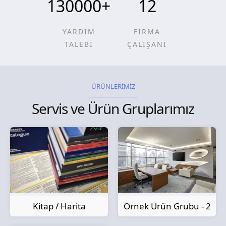
130000
+
12
YARDIM
FİRMA
TALEBİ
ÇALIŞANI
ÜRÜNLERİMİZ
Servis ve Ürün Gruplarımız
Kitap / Harita
Örnek Ürün Grubu - 2