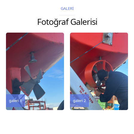
2026 Chart
GALERİ
Title, limits and other
Fotoğraf Galerisi
remarks 67 Gulf of...
galeri 3
galeri 2