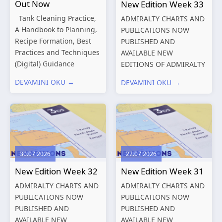
Out Now
New Edition Week 33
Tank Cleaning Practice,
ADMIRALTY CHARTS AND
A Handbook to Planning,
PUBLICATIONS NOW
Recipe Formation, Best
PUBLISHED AND
Practices and Techniques
AVAILABLE NEW
(Digital) Guidance
EDITIONS OF ADMIRALTY
Manual for Tanker
CHARTS AND
DEVAMINI OKU →
DEVAMINI OKU →
Structures – Consolidated
PUBLICATIONS New
Edition 2027 (Digital)
Editions of ADMIRALTY
Shipping and the
Charts published 13
Environment – A Guide to
August 2026 Chart
Environmental
Title, limits
Compliance...
and other remarks
30.07.2026
22.07.2026
319
International chart
New Edition Week 32
New Edition Week 31
series,...
ADMIRALTY CHARTS AND
ADMIRALTY CHARTS AND
PUBLICATIONS NOW
PUBLICATIONS NOW
PUBLISHED AND
PUBLISHED AND
AVAILABLE NEW
AVAILABLE NEW