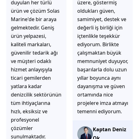
üzere, göstermiş
çözüm üretmeye
oldukları güven,
odaklı olduğunu
samimiyet, destek ve
hemen fark
değerli iş birliği için
ediyorsunuz.
içtenlikle teşekkür
İhtiyaçlarınıza hızlı ve
ediyorum. Birlikte
doğru çözümler
çalışmaktan büyük
sunmaya çalışıyorlar.
memnuniyet duyuyor,
Müşteri
başarılarla dolu uzun
memnuniyetini ön
yıllar boyunca aynı
planda tutan
dayanışma ve güven
yaklaşımları, ilgili
ortamında nice
iletişimleri ve
projelere imza atmayı
güvenilir hizmet
temenni ediyorum.
anlayışları sayesinde
tercih edilebilecek
başarılı bir ekip
Kaptan Deniz
olduklarını
Ok