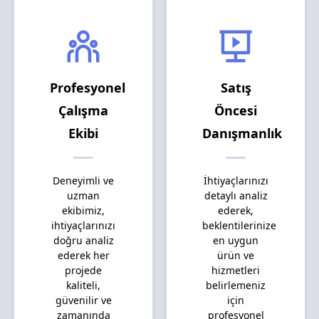
Profesyonel
Satış
Çalışma
Öncesi
Ekibi
Danışmanlık
Deneyimli ve
İhtiyaçlarınızı
uzman
detaylı analiz
ekibimiz,
ederek,
ihtiyaçlarınızı
beklentilerinize
doğru analiz
en uygun
ederek her
ürün ve
projede
hizmetleri
kaliteli,
belirlemeniz
güvenilir ve
için
zamanında
profesyonel