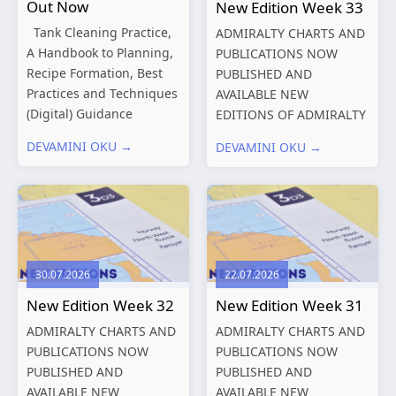
Out Now
New Edition Week 33
Tank Cleaning Practice,
ADMIRALTY CHARTS AND
A Handbook to Planning,
PUBLICATIONS NOW
Recipe Formation, Best
PUBLISHED AND
Practices and Techniques
AVAILABLE NEW
(Digital) Guidance
EDITIONS OF ADMIRALTY
Manual for Tanker
CHARTS AND
DEVAMINI OKU →
DEVAMINI OKU →
Structures – Consolidated
PUBLICATIONS New
Edition 2027 (Digital)
Editions of ADMIRALTY
Shipping and the
Charts published 13
Environment – A Guide to
August 2026 Chart
Environmental
Title, limits
Compliance...
and other remarks
30.07.2026
22.07.2026
319
International chart
New Edition Week 32
New Edition Week 31
series,...
ADMIRALTY CHARTS AND
ADMIRALTY CHARTS AND
PUBLICATIONS NOW
PUBLICATIONS NOW
PUBLISHED AND
PUBLISHED AND
AVAILABLE NEW
AVAILABLE NEW