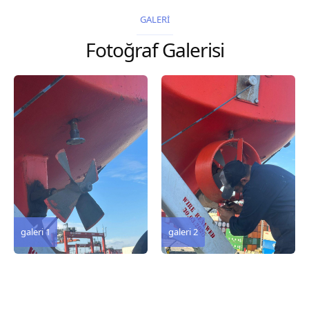
2026 Chart
GALERİ
Title, limits and other
Fotoğraf Galerisi
remarks 67 Gulf of...
galeri 3
galeri 2