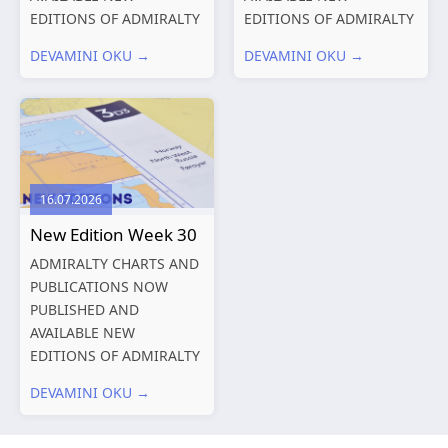
EDITIONS OF ADMIRALTY
EDITIONS OF ADMIRALTY
CHARTS AND
CHARTS AND
DEVAMINI OKU →
DEVAMINI OKU →
PUBLICATIONS New
PUBLICATIONS New
Editions of ADMIRALTY
Editions of ADMIRALTY
Charts published 06
Charts published 30 July
August 2026 Chart Title,
2026 Chart
limits and other remarks
Title, limits and other
1602 China – Chang...
remarks 127 Korea
16.07.2026
and Japan,...
New Edition Week 30
ADMIRALTY CHARTS AND
PUBLICATIONS NOW
PUBLISHED AND
AVAILABLE NEW
EDITIONS OF ADMIRALTY
CHARTS AND
DEVAMINI OKU →
PUBLICATIONS New
Editions of ADMIRALTY
Charts published 23 July