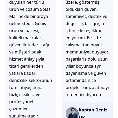
üzere, göstermiş
çözüm üretmeye
oldukları güven,
odaklı olduğunu
samimiyet, destek ve
hemen fark
değerli iş birliği için
ediyorsunuz.
içtenlikle teşekkür
İhtiyaçlarınıza hızlı ve
ediyorum. Birlikte
doğru çözümler
çalışmaktan büyük
sunmaya çalışıyorlar.
memnuniyet duyuyor,
Müşteri
başarılarla dolu uzun
memnuniyetini ön
yıllar boyunca aynı
planda tutan
dayanışma ve güven
yaklaşımları, ilgili
ortamında nice
iletişimleri ve
projelere imza atmayı
güvenilir hizmet
temenni ediyorum.
anlayışları sayesinde
tercih edilebilecek
başarılı bir ekip
Kaptan Deniz
olduklarını
Ok