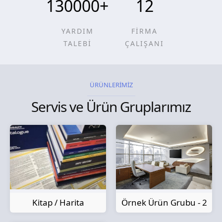
130000
+
12
YARDIM
FİRMA
TALEBİ
ÇALIŞANI
ÜRÜNLERİMİZ
Servis ve Ürün Gruplarımız
Kitap / Harita
Örnek Ürün Grubu - 2