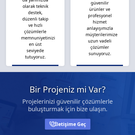
güvenilir
olarak teknik
ürünler ve
destek,
profesyonel
düzenli takip
hizmet
ve hızlı
anlayışımızla
çözümlerle
müşterilerimize
memnuniyetinizi
uzun vadeli
en üst
çözümler
seviyede
sunuyoruz.
tutuyoruz.
Bir Projeniz mi Var?
Projelerinizi güvenilir çözümlerle
buluşturmak için bize ulaşın.
İletişime Geç