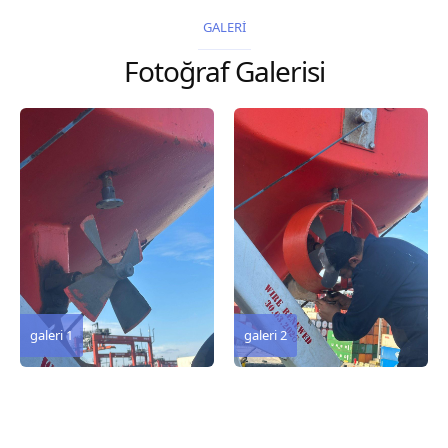
2026 Chart
2026 Chart
GALERİ
Title, limits and other
Title, limits and other
Fotoğraf Galerisi
remarks 127 Korea
remarks 67 Gulf of...
and Japan,...
galeri 3
galeri 2