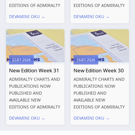
EDITIONS OF ADMIRALTY
EDITIONS OF ADMIRALTY
CHARTS AND
CHARTS AND
DEVAMINI OKU →
DEVAMINI OKU →
PUBLICATIONS New
PUBLICATIONS New
Editions of ADMIRALTY
Editions of ADMIRALTY
Charts published 13
Charts published 06
August 2026 Chart
August 2026 Chart Title,
Title, limits
limits and other remarks
and other remarks
1602 China – Chang...
22.07.2026
16.07.2026
319
International chart
New Edition Week 31
New Edition Week 30
series,...
ADMIRALTY CHARTS AND
ADMIRALTY CHARTS AND
PUBLICATIONS NOW
PUBLICATIONS NOW
PUBLISHED AND
PUBLISHED AND
AVAILABLE NEW
AVAILABLE NEW
EDITIONS OF ADMIRALTY
EDITIONS OF ADMIRALTY
CHARTS AND
CHARTS AND
DEVAMINI OKU →
DEVAMINI OKU →
PUBLICATIONS New
PUBLICATIONS New
Editions of ADMIRALTY
Editions of ADMIRALTY
Charts published 30 July
Charts published 23 July