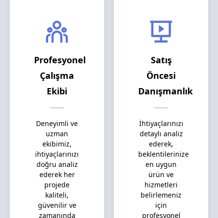
Profesyonel
Satış
Çalışma
Öncesi
Ekibi
Danışmanlık
Deneyimli ve
İhtiyaçlarınızı
uzman
detaylı analiz
ekibimiz,
ederek,
ihtiyaçlarınızı
beklentilerinize
doğru analiz
en uygun
ederek her
ürün ve
projede
hizmetleri
kaliteli,
belirlemeniz
güvenilir ve
için
zamanında
profesyonel