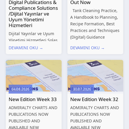
Digital Publications &
Out Now
Compliance Solutions
Tank Cleaning Practice,
/Dijital Yayınlar ve
A Handbook to Planning,
Uyum Yönetimi
Recipe Formation, Best
Hizmetleri
Practices and Techniques
Dijital Yayınlar ve Uyum
(Digital) Guidance
Yönetimi Hizmetleri Solas
Manual for Tanker
Marine, denizcilik
DEVAMINI OKU →
DEVAMINI OKU →
Structures – Consolidated
sektörünün gelişen
Edition 2027 (Digital)
düzenleyici gereklilikleri
Shipping and the
ve dijitalleşen
Environment – A Guide to
operasyonel ihtiyaçları
Environmental
doğrultusunda kapsamlı
Compliance...
Dijital Yayınlar ve Uyum
04.08.2026
30.07.2026
Yönetimi çözümleri
New Edition Week 33
New Edition Week 32
sunmaktadır.
Hizmetlerimiz; gemi
ADMIRALTY CHARTS AND
ADMIRALTY CHARTS AND
işletmecileri, armatörler,
PUBLICATIONS NOW
PUBLICATIONS NOW
teknik yönetim şirketleri
PUBLISHED AND
PUBLISHED AND
ve denizcilik...
AVAILABLE NEW
AVAILABLE NEW