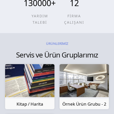
130000
+
12
YARDIM
FİRMA
TALEBİ
ÇALIŞANI
ÜRÜNLERİMİZ
Servis ve Ürün Gruplarımız
Kitap / Harita
Örnek Ürün Grubu - 2