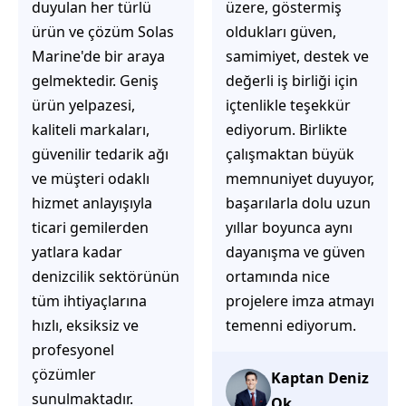
üzere, göstermiş
çözüm üretmeye
oldukları güven,
odaklı olduğunu
samimiyet, destek ve
hemen fark
değerli iş birliği için
ediyorsunuz.
içtenlikle teşekkür
İhtiyaçlarınıza hızlı ve
ediyorum. Birlikte
doğru çözümler
çalışmaktan büyük
sunmaya çalışıyorlar.
memnuniyet duyuyor,
Müşteri
başarılarla dolu uzun
memnuniyetini ön
yıllar boyunca aynı
planda tutan
dayanışma ve güven
yaklaşımları, ilgili
ortamında nice
iletişimleri ve
projelere imza atmayı
güvenilir hizmet
temenni ediyorum.
anlayışları sayesinde
tercih edilebilecek
başarılı bir ekip
Kaptan Deniz
olduklarını
Ok