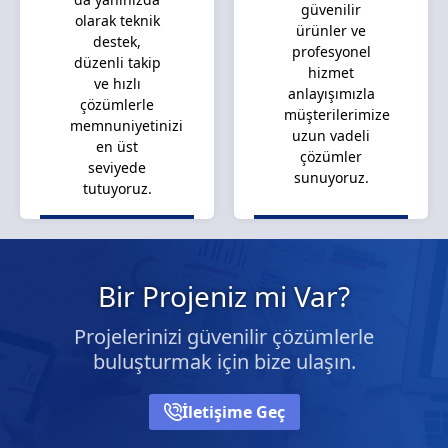
güvenilir
olarak teknik
ürünler ve
destek,
profesyonel
düzenli takip
hizmet
ve hızlı
anlayışımızla
çözümlerle
müşterilerimize
memnuniyetinizi
uzun vadeli
en üst
çözümler
seviyede
sunuyoruz.
tutuyoruz.
Bir Projeniz mi Var?
Projelerinizi güvenilir çözümlerle
buluşturmak için bize ulaşın.
İletişime Geç