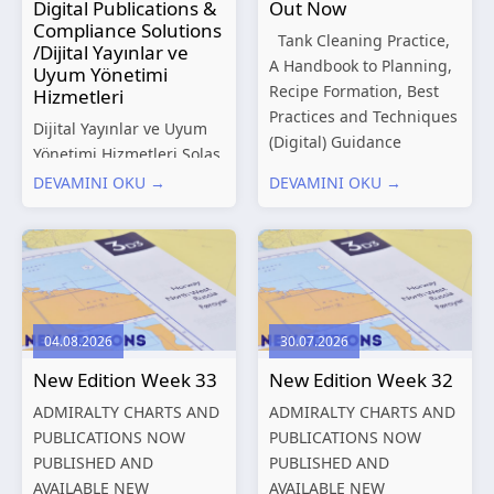
Digital Publications &
Out Now
Compliance Solutions
Tank Cleaning Practice,
/Dijital Yayınlar ve
A Handbook to Planning,
Uyum Yönetimi
Recipe Formation, Best
Hizmetleri
Practices and Techniques
Dijital Yayınlar ve Uyum
(Digital) Guidance
Yönetimi Hizmetleri Solas
Manual for Tanker
Marine, denizcilik
DEVAMINI OKU →
DEVAMINI OKU →
Structures – Consolidated
sektörünün gelişen
Edition 2027 (Digital)
düzenleyici gereklilikleri
Shipping and the
ve dijitalleşen
Environment – A Guide to
operasyonel ihtiyaçları
Environmental
doğrultusunda kapsamlı
Compliance...
Dijital Yayınlar ve Uyum
04.08.2026
30.07.2026
Yönetimi çözümleri
New Edition Week 33
New Edition Week 32
sunmaktadır.
Hizmetlerimiz; gemi
ADMIRALTY CHARTS AND
ADMIRALTY CHARTS AND
işletmecileri, armatörler,
PUBLICATIONS NOW
PUBLICATIONS NOW
teknik yönetim şirketleri
PUBLISHED AND
PUBLISHED AND
ve denizcilik...
AVAILABLE NEW
AVAILABLE NEW