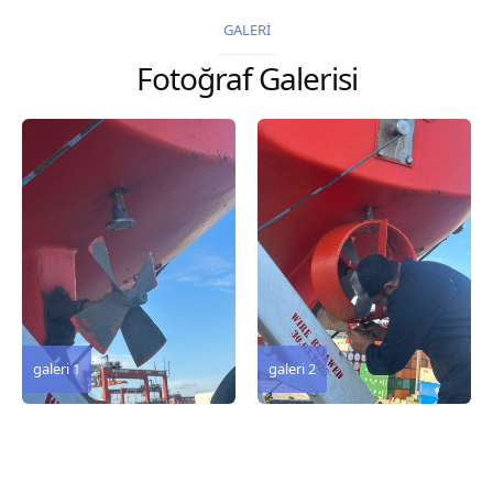
2026 Chart
2026 Chart
GALERİ
Title, limits and other
Title, limits and other
Fotoğraf Galerisi
remarks 127 Korea
remarks 67 Gulf of...
and Japan,...
galeri 3
galeri 2