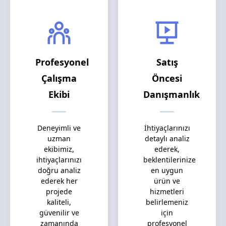
Profesyonel
Satış
Çalışma
Öncesi
Ekibi
Danışmanlık
Deneyimli ve
İhtiyaçlarınızı
uzman
detaylı analiz
ekibimiz,
ederek,
ihtiyaçlarınızı
beklentilerinize
doğru analiz
en uygun
ederek her
ürün ve
projede
hizmetleri
kaliteli,
belirlemeniz
güvenilir ve
için
zamanında
profesyonel