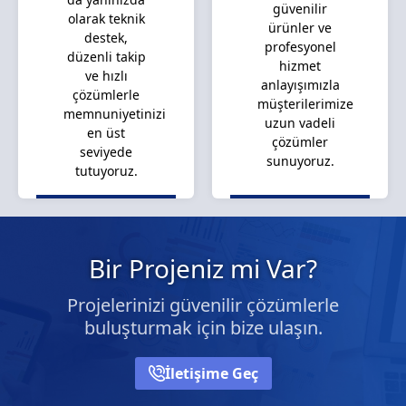
güvenilir
olarak teknik
ürünler ve
destek,
profesyonel
düzenli takip
hizmet
ve hızlı
anlayışımızla
çözümlerle
müşterilerimize
memnuniyetinizi
uzun vadeli
en üst
çözümler
seviyede
sunuyoruz.
tutuyoruz.
Bir Projeniz mi Var?
Projelerinizi güvenilir çözümlerle
buluşturmak için bize ulaşın.
İletişime Geç