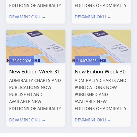
EDITIONS OF ADMIRALTY
EDITIONS OF ADMIRALTY
CHARTS AND
CHARTS AND
DEVAMINI OKU →
DEVAMINI OKU →
PUBLICATIONS New
PUBLICATIONS New
Editions of ADMIRALTY
Editions of ADMIRALTY
Charts published 13
Charts published 06
August 2026 Chart
August 2026 Chart Title,
Title, limits
limits and other remarks
and other remarks
1602 China – Chang...
22.07.2026
16.07.2026
319
International chart
New Edition Week 31
New Edition Week 30
series,...
ADMIRALTY CHARTS AND
ADMIRALTY CHARTS AND
PUBLICATIONS NOW
PUBLICATIONS NOW
PUBLISHED AND
PUBLISHED AND
AVAILABLE NEW
AVAILABLE NEW
EDITIONS OF ADMIRALTY
EDITIONS OF ADMIRALTY
CHARTS AND
CHARTS AND
DEVAMINI OKU →
DEVAMINI OKU →
PUBLICATIONS New
PUBLICATIONS New
Editions of ADMIRALTY
Editions of ADMIRALTY
Charts published 30 July
Charts published 23 July