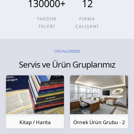
130000
+
12
YARDIM
FİRMA
TALEBİ
ÇALIŞANI
ÜRÜNLERİMİZ
Servis ve Ürün Gruplarımız
Kitap / Harita
Örnek Ürün Grubu - 2