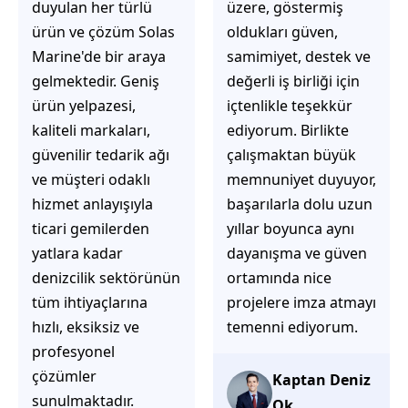
üzere, göstermiş
çözüm üretmeye
oldukları güven,
odaklı olduğunu
samimiyet, destek ve
hemen fark
değerli iş birliği için
ediyorsunuz.
içtenlikle teşekkür
İhtiyaçlarınıza hızlı ve
ediyorum. Birlikte
doğru çözümler
çalışmaktan büyük
sunmaya çalışıyorlar.
memnuniyet duyuyor,
Müşteri
başarılarla dolu uzun
memnuniyetini ön
yıllar boyunca aynı
planda tutan
dayanışma ve güven
yaklaşımları, ilgili
ortamında nice
iletişimleri ve
projelere imza atmayı
güvenilir hizmet
temenni ediyorum.
anlayışları sayesinde
tercih edilebilecek
başarılı bir ekip
Kaptan Deniz
olduklarını
Ok