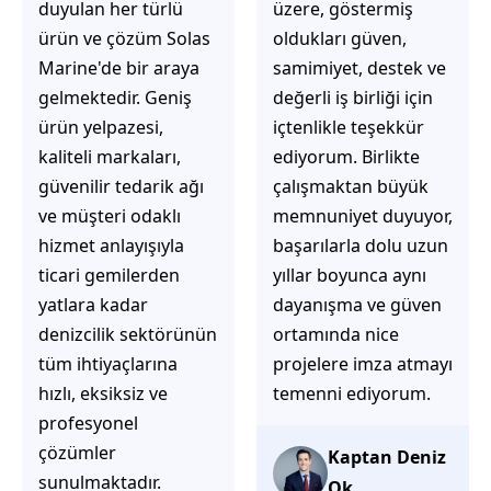
üzere, göstermiş
çözüm üretmeye
oldukları güven,
odaklı olduğunu
samimiyet, destek ve
hemen fark
değerli iş birliği için
ediyorsunuz.
içtenlikle teşekkür
İhtiyaçlarınıza hızlı ve
ediyorum. Birlikte
doğru çözümler
çalışmaktan büyük
sunmaya çalışıyorlar.
memnuniyet duyuyor,
Müşteri
başarılarla dolu uzun
memnuniyetini ön
yıllar boyunca aynı
planda tutan
dayanışma ve güven
yaklaşımları, ilgili
ortamında nice
iletişimleri ve
projelere imza atmayı
güvenilir hizmet
temenni ediyorum.
anlayışları sayesinde
tercih edilebilecek
başarılı bir ekip
Kaptan Deniz
olduklarını
Ok