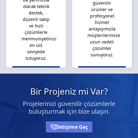
güvenilir
olarak teknik
ürünler ve
destek,
profesyonel
düzenli takip
hizmet
ve hızlı
anlayışımızla
çözümlerle
müşterilerimize
memnuniyetinizi
uzun vadeli
en üst
çözümler
seviyede
sunuyoruz.
tutuyoruz.
Bir Projeniz mi Var?
Projelerinizi güvenilir çözümlerle
buluşturmak için bize ulaşın.
İletişime Geç