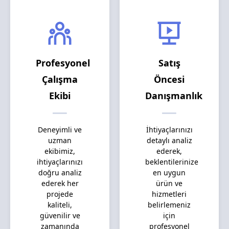
Profesyonel
Satış
Çalışma
Öncesi
Ekibi
Danışmanlık
Deneyimli ve
İhtiyaçlarınızı
uzman
detaylı analiz
ekibimiz,
ederek,
ihtiyaçlarınızı
beklentilerinize
doğru analiz
en uygun
ederek her
ürün ve
projede
hizmetleri
kaliteli,
belirlemeniz
güvenilir ve
için
zamanında
profesyonel