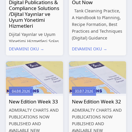
Digital Publications &
Out Now
Compliance Solutions
Tank Cleaning Practice,
/Dijital Yayınlar ve
A Handbook to Planning,
Uyum Yönetimi
Recipe Formation, Best
Hizmetleri
Practices and Techniques
Dijital Yayınlar ve Uyum
(Digital) Guidance
Yönetimi Hizmetleri Solas
Manual for Tanker
Marine, denizcilik
DEVAMINI OKU →
DEVAMINI OKU →
Structures – Consolidated
sektörünün gelişen
Edition 2027 (Digital)
düzenleyici gereklilikleri
Shipping and the
ve dijitalleşen
Environment – A Guide to
operasyonel ihtiyaçları
Environmental
doğrultusunda kapsamlı
Compliance...
Dijital Yayınlar ve Uyum
04.08.2026
30.07.2026
Yönetimi çözümleri
New Edition Week 33
New Edition Week 32
sunmaktadır.
Hizmetlerimiz; gemi
ADMIRALTY CHARTS AND
ADMIRALTY CHARTS AND
işletmecileri, armatörler,
PUBLICATIONS NOW
PUBLICATIONS NOW
teknik yönetim şirketleri
PUBLISHED AND
PUBLISHED AND
ve denizcilik...
AVAILABLE NEW
AVAILABLE NEW