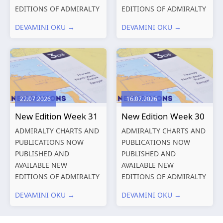
EDITIONS OF ADMIRALTY
EDITIONS OF ADMIRALTY
CHARTS AND
CHARTS AND
DEVAMINI OKU →
DEVAMINI OKU →
PUBLICATIONS New
PUBLICATIONS New
Editions of ADMIRALTY
Editions of ADMIRALTY
Charts published 13
Charts published 06
August 2026 Chart
August 2026 Chart Title,
Title, limits
limits and other remarks
and other remarks
1602 China – Chang...
22.07.2026
16.07.2026
319
International chart
New Edition Week 31
New Edition Week 30
series,...
ADMIRALTY CHARTS AND
ADMIRALTY CHARTS AND
PUBLICATIONS NOW
PUBLICATIONS NOW
PUBLISHED AND
PUBLISHED AND
AVAILABLE NEW
AVAILABLE NEW
EDITIONS OF ADMIRALTY
EDITIONS OF ADMIRALTY
CHARTS AND
CHARTS AND
DEVAMINI OKU →
DEVAMINI OKU →
PUBLICATIONS New
PUBLICATIONS New
Editions of ADMIRALTY
Editions of ADMIRALTY
Charts published 30 July
Charts published 23 July