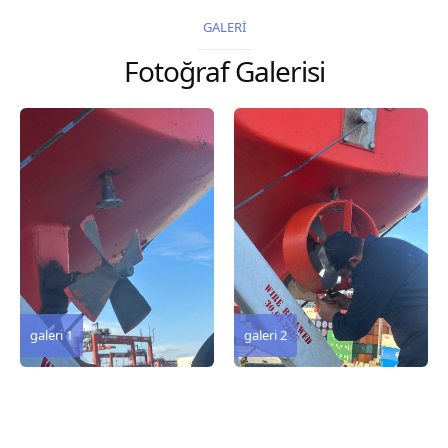
2026 Chart
2026 Chart
GALERİ
Title, limits and other
Title, limits and other
Fotoğraf Galerisi
remarks 127 Korea
remarks 67 Gulf of...
and Japan,...
galeri 3
galeri 2