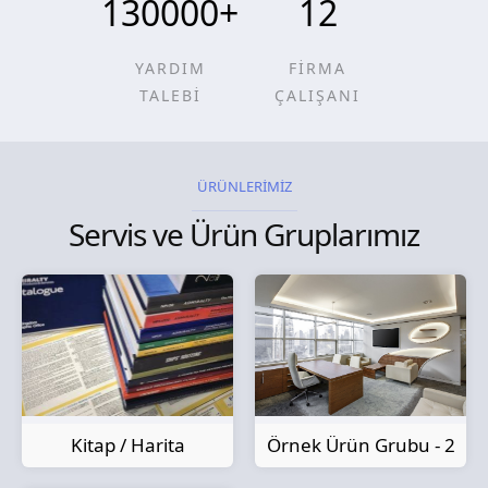
130000
+
12
YARDIM
FİRMA
TALEBİ
ÇALIŞANI
ÜRÜNLERİMİZ
Servis ve Ürün Gruplarımız
Kitap / Harita
Örnek Ürün Grubu - 2