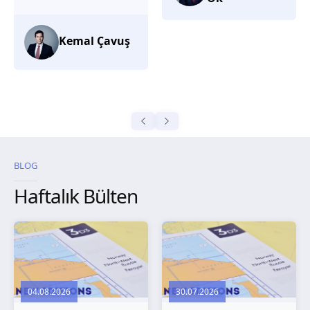
düşünüyorum.
Selma
Güroğlu
BLOG
Haftalık Bülten
04.08.2026
30.07.2026