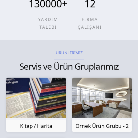
130000
+
12
YARDIM
FİRMA
TALEBİ
ÇALIŞANI
ÜRÜNLERİMİZ
Servis ve Ürün Gruplarımız
Kitap / Harita
Örnek Ürün Grubu - 2