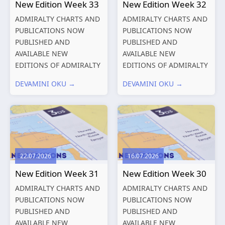
New Edition Week 33
New Edition Week 32
ADMIRALTY CHARTS AND
ADMIRALTY CHARTS AND
PUBLICATIONS NOW
PUBLICATIONS NOW
PUBLISHED AND
PUBLISHED AND
AVAILABLE NEW
AVAILABLE NEW
EDITIONS OF ADMIRALTY
EDITIONS OF ADMIRALTY
CHARTS AND
CHARTS AND
DEVAMINI OKU →
DEVAMINI OKU →
PUBLICATIONS New
PUBLICATIONS New
Editions of ADMIRALTY
Editions of ADMIRALTY
Charts published 13
Charts published 06
August 2026 Chart
August 2026 Chart Title,
Title, limits
limits and other remarks
and other remarks
1602 China – Chang...
22.07.2026
16.07.2026
319
International chart
New Edition Week 31
New Edition Week 30
series,...
ADMIRALTY CHARTS AND
ADMIRALTY CHARTS AND
PUBLICATIONS NOW
PUBLICATIONS NOW
PUBLISHED AND
PUBLISHED AND
AVAILABLE NEW
AVAILABLE NEW