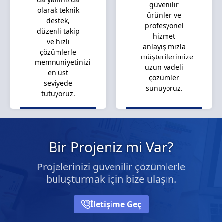
güvenilir
olarak teknik
ürünler ve
destek,
profesyonel
düzenli takip
hizmet
ve hızlı
anlayışımızla
çözümlerle
müşterilerimize
memnuniyetinizi
uzun vadeli
en üst
çözümler
seviyede
sunuyoruz.
tutuyoruz.
Bir Projeniz mi Var?
Projelerinizi güvenilir çözümlerle
buluşturmak için bize ulaşın.
İletişime Geç