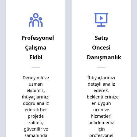
Profesyonel
Satış
Çalışma
Öncesi
Ekibi
Danışmanlık
Deneyimli ve
İhtiyaçlarınızı
uzman
detaylı analiz
ekibimiz,
ederek,
ihtiyaçlarınızı
beklentilerinize
doğru analiz
en uygun
ederek her
ürün ve
projede
hizmetleri
kaliteli,
belirlemeniz
güvenilir ve
için
zamanında
profesyonel