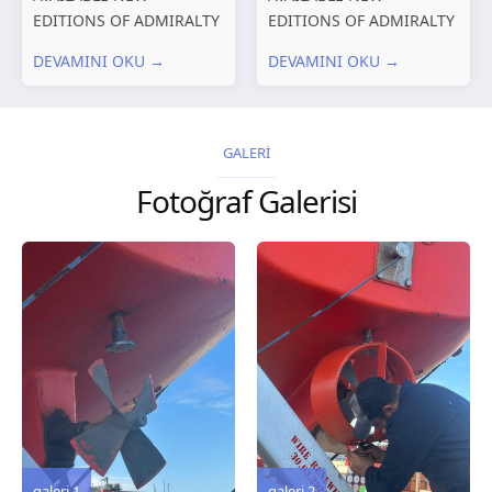
EDITIONS OF ADMIRALTY
EDITIONS OF ADMIRALTY
CHARTS AND
CHARTS AND
DEVAMINI OKU →
DEVAMINI OKU →
PUBLICATIONS New
PUBLICATIONS New
Editions of ADMIRALTY
Editions of ADMIRALTY
Charts published 30 July
Charts published 23 July
2026 Chart
2026 Chart
GALERİ
Title, limits and other
Title, limits and other
Fotoğraf Galerisi
remarks 127 Korea
remarks 67 Gulf of...
and Japan,...
galeri 3
galeri 2