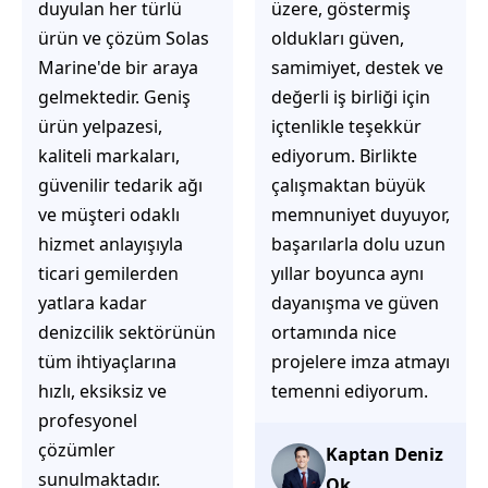
üzere, göstermiş
çözüm üretmeye
oldukları güven,
odaklı olduğunu
samimiyet, destek ve
hemen fark
değerli iş birliği için
ediyorsunuz.
içtenlikle teşekkür
İhtiyaçlarınıza hızlı ve
ediyorum. Birlikte
doğru çözümler
çalışmaktan büyük
sunmaya çalışıyorlar.
memnuniyet duyuyor,
Müşteri
başarılarla dolu uzun
memnuniyetini ön
yıllar boyunca aynı
planda tutan
dayanışma ve güven
yaklaşımları, ilgili
ortamında nice
iletişimleri ve
projelere imza atmayı
güvenilir hizmet
temenni ediyorum.
anlayışları sayesinde
tercih edilebilecek
başarılı bir ekip
Kaptan Deniz
olduklarını
Ok