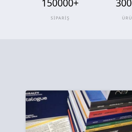
150000
+
300
SİPARİŞ
ÜR