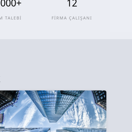
0000
+
12
M TALEBİ
FİRMA ÇALIŞANI
z