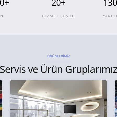
0
+
20
+
13
ÜN
HİZMET ÇEŞİDİ
YARDI
ÜRÜNLERİMİZ
Servis ve Ürün Gruplarımı