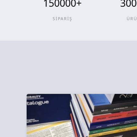
150000
+
300
SİPARİŞ
ÜR