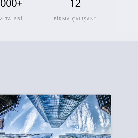
0000
+
12
M TALEBİ
FİRMA ÇALIŞANI
z