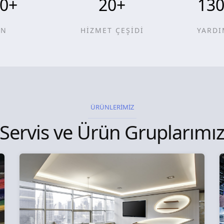
0
+
20
+
13
ÜN
HİZMET ÇEŞİDİ
YARDI
ÜRÜNLERİMİZ
Servis ve Ürün Gruplarımı