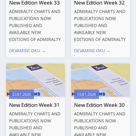
New Edition Week 33
New Edition Week 32
ADMIRALTY CHARTS AND
ADMIRALTY CHARTS AND
PUBLICATIONS NOW
PUBLICATIONS NOW
PUBLISHED AND
PUBLISHED AND
AVAILABLE NEW
AVAILABLE NEW
EDITIONS OF ADMIRALTY
EDITIONS OF ADMIRALTY
CHARTS AND
CHARTS AND
DEVAMINI OKU →
DEVAMINI OKU →
PUBLICATIONS New
PUBLICATIONS New
Editions of ADMIRALTY
Editions of ADMIRALTY
Charts published 13
Charts published 06
August 2026 Chart
August 2026 Chart Title,
Title, limits
limits and other remarks
and other remarks
1602 China – Chang...
22.07.2026
16.07.2026
319
International chart
New Edition Week 31
New Edition Week 30
series,...
ADMIRALTY CHARTS AND
ADMIRALTY CHARTS AND
PUBLICATIONS NOW
PUBLICATIONS NOW
PUBLISHED AND
PUBLISHED AND
AVAILABLE NEW
AVAILABLE NEW