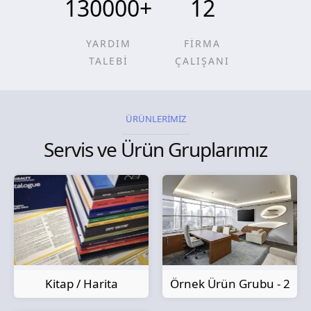
130000
+
12
YARDIM
FİRMA
TALEBİ
ÇALIŞANI
ÜRÜNLERİMİZ
Servis ve Ürün Gruplarımız
Kitap / Harita
Örnek Ürün Grubu - 2