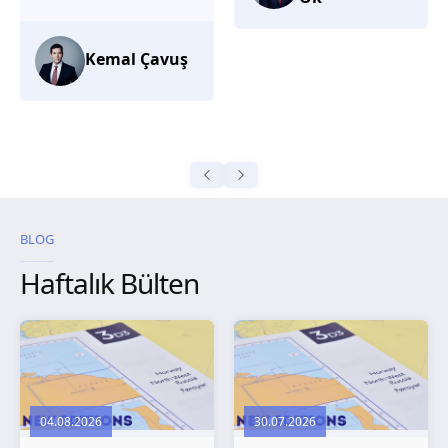
düşünüyorum.
Selma
Güroğlu
BLOG
Haftalık Bülten
04.08.2026
30.07.2026