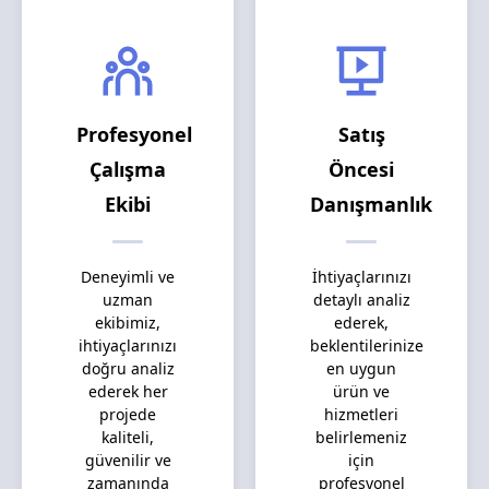
Profesyonel
Satış
Çalışma
Öncesi
Ekibi
Danışmanlık
Deneyimli ve
İhtiyaçlarınızı
uzman
detaylı analiz
ekibimiz,
ederek,
ihtiyaçlarınızı
beklentilerinize
doğru analiz
en uygun
ederek her
ürün ve
projede
hizmetleri
kaliteli,
belirlemeniz
güvenilir ve
için
zamanında
profesyonel