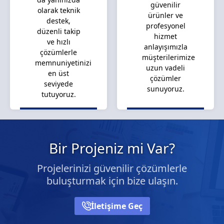
güvenilir
olarak teknik
ürünler ve
destek,
profesyonel
düzenli takip
hizmet
ve hızlı
anlayışımızla
çözümlerle
müşterilerimize
memnuniyetinizi
uzun vadeli
en üst
çözümler
seviyede
sunuyoruz.
tutuyoruz.
Bir Projeniz mi Var?
Projelerinizi güvenilir çözümlerle
buluşturmak için bize ulaşın.
İletişime Geç