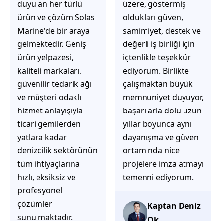
üzere, göstermiş
çözüm üretmeye
oldukları güven,
odaklı olduğunu
samimiyet, destek ve
hemen fark
değerli iş birliği için
ediyorsunuz.
içtenlikle teşekkür
İhtiyaçlarınıza hızlı ve
ediyorum. Birlikte
doğru çözümler
çalışmaktan büyük
sunmaya çalışıyorlar.
memnuniyet duyuyor,
Müşteri
başarılarla dolu uzun
memnuniyetini ön
yıllar boyunca aynı
planda tutan
dayanışma ve güven
yaklaşımları, ilgili
ortamında nice
iletişimleri ve
projelere imza atmayı
güvenilir hizmet
temenni ediyorum.
anlayışları sayesinde
tercih edilebilecek
başarılı bir ekip
Kaptan Deniz
olduklarını
Ok