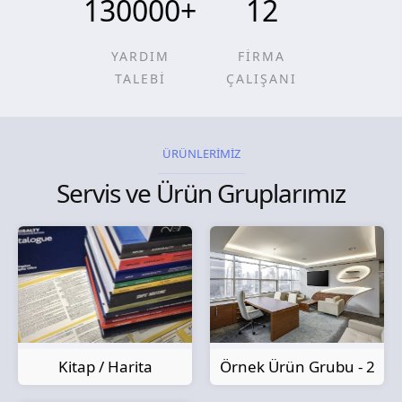
130000
+
12
YARDIM
FİRMA
TALEBİ
ÇALIŞANI
ÜRÜNLERİMİZ
Servis ve Ürün Gruplarımız
Kitap / Harita
Örnek Ürün Grubu - 2