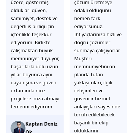
üzere, göstermiş
çözüm üretmeye
oldukları güven,
odaklı olduğunu
samimiyet, destek ve
hemen fark
değerli iş birliği için
ediyorsunuz.
içtenlikle teşekkür
İhtiyaçlarınıza hızlı ve
ediyorum. Birlikte
doğru çözümler
çalışmaktan büyük
sunmaya çalışıyorlar.
memnuniyet duyuyor,
Müşteri
başarılarla dolu uzun
memnuniyetini ön
yıllar boyunca aynı
planda tutan
dayanışma ve güven
yaklaşımları, ilgili
ortamında nice
iletişimleri ve
projelere imza atmayı
güvenilir hizmet
temenni ediyorum.
anlayışları sayesinde
tercih edilebilecek
başarılı bir ekip
Kaptan Deniz
olduklarını
Ok