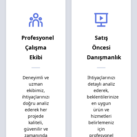
Profesyonel
Satış
Çalışma
Öncesi
Ekibi
Danışmanlık
Deneyimli ve
İhtiyaçlarınızı
uzman
detaylı analiz
ekibimiz,
ederek,
ihtiyaçlarınızı
beklentilerinize
doğru analiz
en uygun
ederek her
ürün ve
projede
hizmetleri
kaliteli,
belirlemeniz
güvenilir ve
için
zamanında
profesyonel