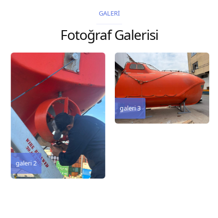
2026 Chart
2026 Chart
GALERİ
Title, limits and other
Title, limits and other
Fotoğraf Galerisi
remarks 127 Korea
remarks 67 Gulf of...
and Japan,...
galeri 3
galeri 2