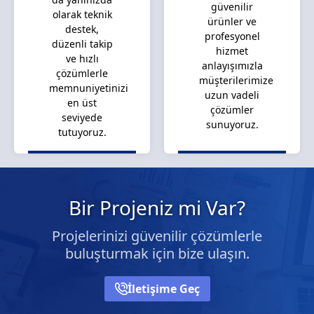
güvenilir
olarak teknik
ürünler ve
destek,
profesyonel
düzenli takip
hizmet
ve hızlı
anlayışımızla
çözümlerle
müşterilerimize
memnuniyetinizi
uzun vadeli
en üst
çözümler
seviyede
sunuyoruz.
tutuyoruz.
Bir Projeniz mi Var?
Projelerinizi güvenilir çözümlerle
buluşturmak için bize ulaşın.
İletişime Geç