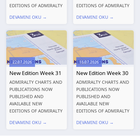
EDITIONS OF ADMIRALTY
EDITIONS OF ADMIRALTY
CHARTS AND
CHARTS AND
DEVAMINI OKU →
DEVAMINI OKU →
PUBLICATIONS New
PUBLICATIONS New
Editions of ADMIRALTY
Editions of ADMIRALTY
Charts published 13
Charts published 06
August 2026 Chart
August 2026 Chart Title,
Title, limits
limits and other remarks
and other remarks
1602 China – Chang...
22.07.2026
16.07.2026
319
International chart
New Edition Week 31
New Edition Week 30
series,...
ADMIRALTY CHARTS AND
ADMIRALTY CHARTS AND
PUBLICATIONS NOW
PUBLICATIONS NOW
PUBLISHED AND
PUBLISHED AND
AVAILABLE NEW
AVAILABLE NEW
EDITIONS OF ADMIRALTY
EDITIONS OF ADMIRALTY
CHARTS AND
CHARTS AND
DEVAMINI OKU →
DEVAMINI OKU →
PUBLICATIONS New
PUBLICATIONS New
Editions of ADMIRALTY
Editions of ADMIRALTY
Charts published 30 July
Charts published 23 July