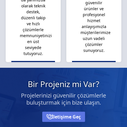
güvenilir
olarak teknik
ürünler ve
destek,
profesyonel
düzenli takip
hizmet
ve hızlı
anlayışımızla
çözümlerle
müşterilerimize
memnuniyetinizi
uzun vadeli
en üst
çözümler
seviyede
sunuyoruz.
tutuyoruz.
Bir Projeniz mi Var?
Projelerinizi güvenilir çözümlerle
buluşturmak için bize ulaşın.
İletişime Geç