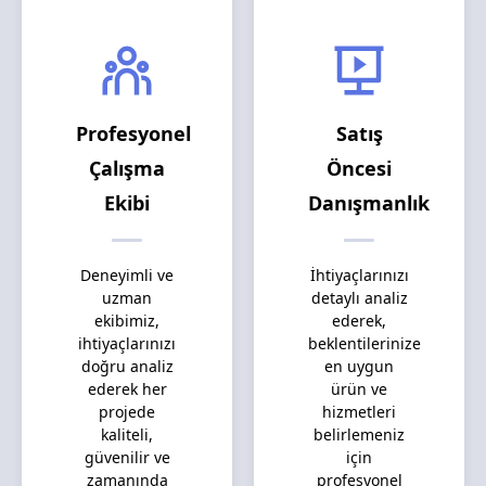
Profesyonel
Satış
Çalışma
Öncesi
Ekibi
Danışmanlık
Deneyimli ve
İhtiyaçlarınızı
uzman
detaylı analiz
ekibimiz,
ederek,
ihtiyaçlarınızı
beklentilerinize
doğru analiz
en uygun
ederek her
ürün ve
projede
hizmetleri
kaliteli,
belirlemeniz
güvenilir ve
için
zamanında
profesyonel