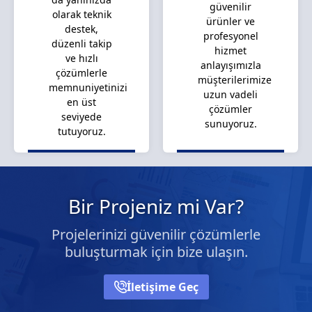
güvenilir
olarak teknik
ürünler ve
destek,
profesyonel
düzenli takip
hizmet
ve hızlı
anlayışımızla
çözümlerle
müşterilerimize
memnuniyetinizi
uzun vadeli
en üst
çözümler
seviyede
sunuyoruz.
tutuyoruz.
Bir Projeniz mi Var?
Projelerinizi güvenilir çözümlerle
buluşturmak için bize ulaşın.
İletişime Geç