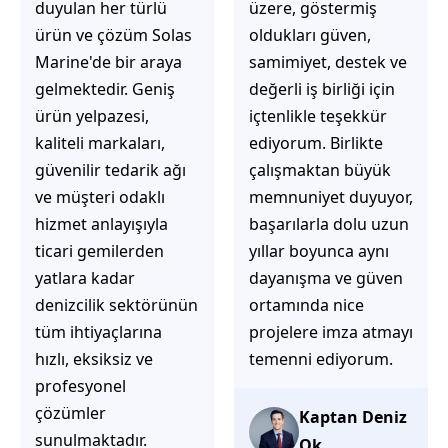
üzere, göstermiş
çözüm üretmeye
oldukları güven,
odaklı olduğunu
samimiyet, destek ve
hemen fark
değerli iş birliği için
ediyorsunuz.
içtenlikle teşekkür
İhtiyaçlarınıza hızlı ve
ediyorum. Birlikte
doğru çözümler
çalışmaktan büyük
sunmaya çalışıyorlar.
memnuniyet duyuyor,
Müşteri
başarılarla dolu uzun
memnuniyetini ön
yıllar boyunca aynı
planda tutan
dayanışma ve güven
yaklaşımları, ilgili
ortamında nice
iletişimleri ve
projelere imza atmayı
güvenilir hizmet
temenni ediyorum.
anlayışları sayesinde
tercih edilebilecek
başarılı bir ekip
Kaptan Deniz
olduklarını
Ok