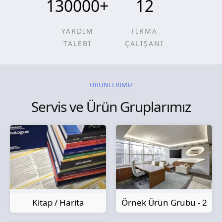
130000
+
12
YARDIM
FİRMA
TALEBİ
ÇALIŞANI
ÜRÜNLERİMİZ
Servis ve Ürün Gruplarımız
Kitap / Harita
Örnek Ürün Grubu - 2