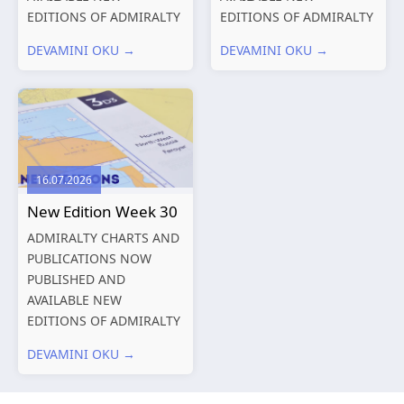
EDITIONS OF ADMIRALTY
EDITIONS OF ADMIRALTY
CHARTS AND
CHARTS AND
DEVAMINI OKU →
DEVAMINI OKU →
PUBLICATIONS New
PUBLICATIONS New
Editions of ADMIRALTY
Editions of ADMIRALTY
Charts published 06
Charts published 30 July
August 2026 Chart Title,
2026 Chart
limits and other remarks
Title, limits and other
1602 China – Chang...
remarks 127 Korea
16.07.2026
and Japan,...
New Edition Week 30
ADMIRALTY CHARTS AND
PUBLICATIONS NOW
PUBLISHED AND
AVAILABLE NEW
EDITIONS OF ADMIRALTY
CHARTS AND
DEVAMINI OKU →
PUBLICATIONS New
Editions of ADMIRALTY
Charts published 23 July