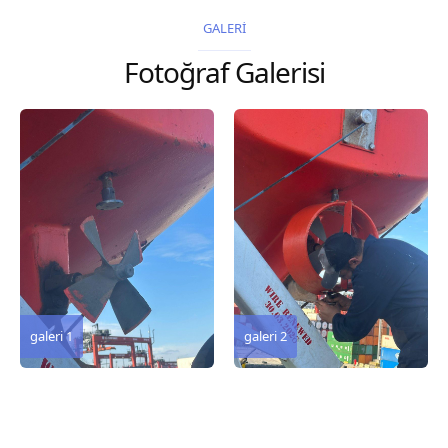
2026 Chart
GALERİ
Title, limits and other
Fotoğraf Galerisi
remarks 67 Gulf of...
galeri 3
galeri 2