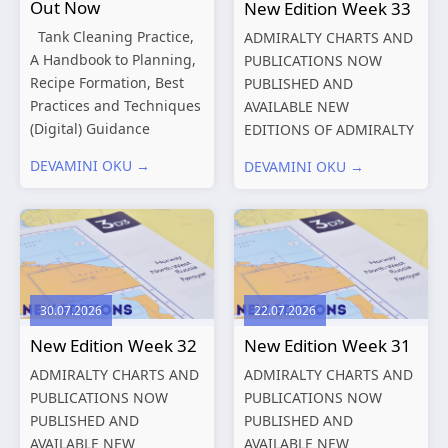
Out Now
New Edition Week 33
Tank Cleaning Practice,
ADMIRALTY CHARTS AND
A Handbook to Planning,
PUBLICATIONS NOW
Recipe Formation, Best
PUBLISHED AND
Practices and Techniques
AVAILABLE NEW
(Digital) Guidance
EDITIONS OF ADMIRALTY
Manual for Tanker
CHARTS AND
DEVAMINI OKU →
DEVAMINI OKU →
Structures – Consolidated
PUBLICATIONS New
Edition 2027 (Digital)
Editions of ADMIRALTY
Shipping and the
Charts published 13
Environment – A Guide to
August 2026 Chart
Environmental
Title, limits
Compliance...
and other remarks
30.07.2026
22.07.2026
319
International chart
New Edition Week 32
New Edition Week 31
series,...
ADMIRALTY CHARTS AND
ADMIRALTY CHARTS AND
PUBLICATIONS NOW
PUBLICATIONS NOW
PUBLISHED AND
PUBLISHED AND
AVAILABLE NEW
AVAILABLE NEW