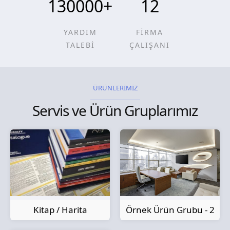
130000
+
12
YARDIM
FİRMA
TALEBİ
ÇALIŞANI
ÜRÜNLERİMİZ
Servis ve Ürün Gruplarımız
Kitap / Harita
Örnek Ürün Grubu - 2