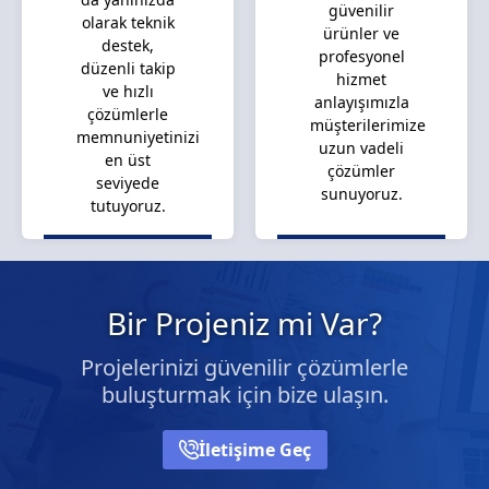
güvenilir
olarak teknik
ürünler ve
destek,
profesyonel
düzenli takip
hizmet
ve hızlı
anlayışımızla
çözümlerle
müşterilerimize
memnuniyetinizi
uzun vadeli
en üst
çözümler
seviyede
sunuyoruz.
tutuyoruz.
Bir Projeniz mi Var?
Projelerinizi güvenilir çözümlerle
buluşturmak için bize ulaşın.
İletişime Geç