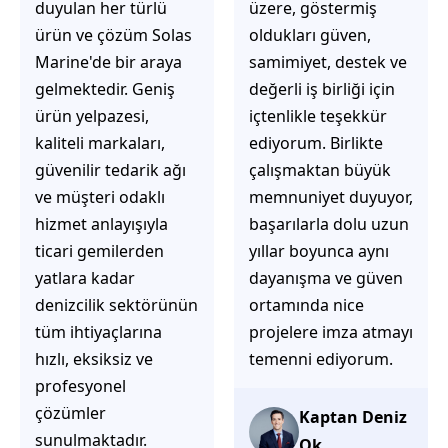
üzere, göstermiş
çözüm üretmeye
oldukları güven,
odaklı olduğunu
samimiyet, destek ve
hemen fark
değerli iş birliği için
ediyorsunuz.
içtenlikle teşekkür
İhtiyaçlarınıza hızlı ve
ediyorum. Birlikte
doğru çözümler
çalışmaktan büyük
sunmaya çalışıyorlar.
memnuniyet duyuyor,
Müşteri
başarılarla dolu uzun
memnuniyetini ön
yıllar boyunca aynı
planda tutan
dayanışma ve güven
yaklaşımları, ilgili
ortamında nice
iletişimleri ve
projelere imza atmayı
güvenilir hizmet
temenni ediyorum.
anlayışları sayesinde
tercih edilebilecek
başarılı bir ekip
Kaptan Deniz
olduklarını
Ok