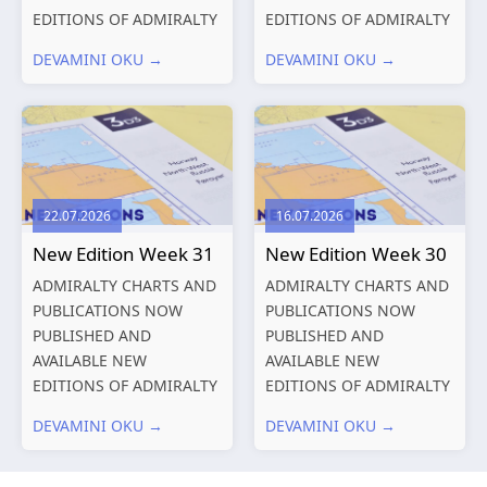
EDITIONS OF ADMIRALTY
EDITIONS OF ADMIRALTY
CHARTS AND
CHARTS AND
DEVAMINI OKU →
DEVAMINI OKU →
PUBLICATIONS New
PUBLICATIONS New
Editions of ADMIRALTY
Editions of ADMIRALTY
Charts published 13
Charts published 06
August 2026 Chart
August 2026 Chart Title,
Title, limits
limits and other remarks
and other remarks
1602 China – Chang...
22.07.2026
16.07.2026
319
International chart
New Edition Week 31
New Edition Week 30
series,...
ADMIRALTY CHARTS AND
ADMIRALTY CHARTS AND
PUBLICATIONS NOW
PUBLICATIONS NOW
PUBLISHED AND
PUBLISHED AND
AVAILABLE NEW
AVAILABLE NEW
EDITIONS OF ADMIRALTY
EDITIONS OF ADMIRALTY
CHARTS AND
CHARTS AND
DEVAMINI OKU →
DEVAMINI OKU →
PUBLICATIONS New
PUBLICATIONS New
Editions of ADMIRALTY
Editions of ADMIRALTY
Charts published 30 July
Charts published 23 July