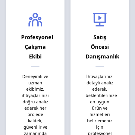
Profesyonel
Satış
Çalışma
Öncesi
Ekibi
Danışmanlık
Deneyimli ve
İhtiyaçlarınızı
uzman
detaylı analiz
ekibimiz,
ederek,
ihtiyaçlarınızı
beklentilerinize
doğru analiz
en uygun
ederek her
ürün ve
projede
hizmetleri
kaliteli,
belirlemeniz
güvenilir ve
için
zamanında
profesyonel