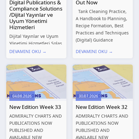
Digital Publications &
Out Now
Compliance Solutions
Tank Cleaning Practice,
/Dijital Yayınlar ve
A Handbook to Planning,
Uyum Yönetimi
Recipe Formation, Best
Hizmetleri
Practices and Techniques
Dijital Yayınlar ve Uyum
(Digital) Guidance
Yönetimi Hizmetleri Solas
Manual for Tanker
Marine, denizcilik
DEVAMINI OKU →
DEVAMINI OKU →
Structures – Consolidated
sektörünün gelişen
Edition 2027 (Digital)
düzenleyici gereklilikleri
Shipping and the
ve dijitalleşen
Environment – A Guide to
operasyonel ihtiyaçları
Environmental
doğrultusunda kapsamlı
Compliance...
Dijital Yayınlar ve Uyum
04.08.2026
30.07.2026
Yönetimi çözümleri
New Edition Week 33
New Edition Week 32
sunmaktadır.
Hizmetlerimiz; gemi
ADMIRALTY CHARTS AND
ADMIRALTY CHARTS AND
işletmecileri, armatörler,
PUBLICATIONS NOW
PUBLICATIONS NOW
teknik yönetim şirketleri
PUBLISHED AND
PUBLISHED AND
ve denizcilik...
AVAILABLE NEW
AVAILABLE NEW