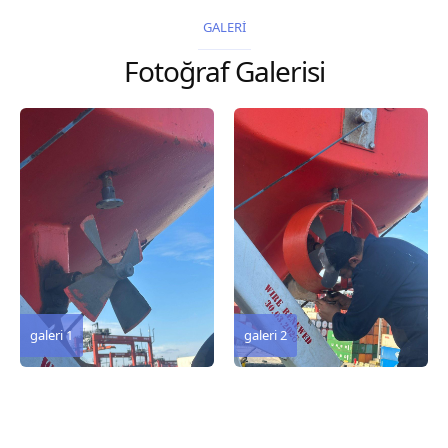
2026 Chart
2026 Chart
GALERİ
Title, limits and other
Title, limits and other
Fotoğraf Galerisi
remarks 127 Korea
remarks 67 Gulf of...
and Japan,...
galeri 3
galeri 2