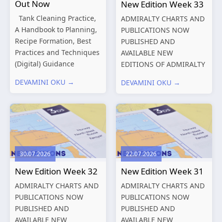
Out Now
New Edition Week 33
Tank Cleaning Practice,
ADMIRALTY CHARTS AND
A Handbook to Planning,
PUBLICATIONS NOW
Recipe Formation, Best
PUBLISHED AND
Practices and Techniques
AVAILABLE NEW
(Digital) Guidance
EDITIONS OF ADMIRALTY
Manual for Tanker
CHARTS AND
DEVAMINI OKU →
DEVAMINI OKU →
Structures – Consolidated
PUBLICATIONS New
Edition 2027 (Digital)
Editions of ADMIRALTY
Shipping and the
Charts published 13
Environment – A Guide to
August 2026 Chart
Environmental
Title, limits
Compliance...
and other remarks
30.07.2026
22.07.2026
319
International chart
New Edition Week 32
New Edition Week 31
series,...
ADMIRALTY CHARTS AND
ADMIRALTY CHARTS AND
PUBLICATIONS NOW
PUBLICATIONS NOW
PUBLISHED AND
PUBLISHED AND
AVAILABLE NEW
AVAILABLE NEW