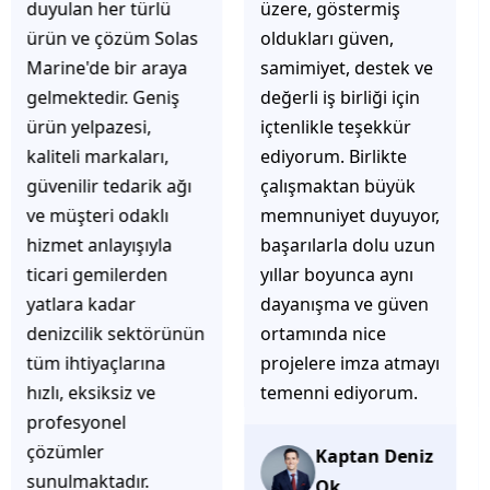
üzere, göstermiş
çözüm üretmeye
oldukları güven,
odaklı olduğunu
samimiyet, destek ve
hemen fark
değerli iş birliği için
ediyorsunuz.
içtenlikle teşekkür
İhtiyaçlarınıza hızlı ve
ediyorum. Birlikte
doğru çözümler
çalışmaktan büyük
sunmaya çalışıyorlar.
memnuniyet duyuyor,
Müşteri
başarılarla dolu uzun
memnuniyetini ön
yıllar boyunca aynı
planda tutan
dayanışma ve güven
yaklaşımları, ilgili
ortamında nice
iletişimleri ve
projelere imza atmayı
güvenilir hizmet
temenni ediyorum.
anlayışları sayesinde
tercih edilebilecek
başarılı bir ekip
Kaptan Deniz
olduklarını
Ok