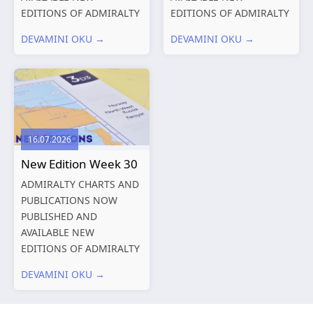
EDITIONS OF ADMIRALTY
EDITIONS OF ADMIRALTY
CHARTS AND
CHARTS AND
DEVAMINI OKU →
DEVAMINI OKU →
PUBLICATIONS New
PUBLICATIONS New
Editions of ADMIRALTY
Editions of ADMIRALTY
Charts published 06
Charts published 30 July
August 2026 Chart Title,
2026 Chart
limits and other remarks
Title, limits and other
1602 China – Chang...
remarks 127 Korea
16.07.2026
and Japan,...
New Edition Week 30
ADMIRALTY CHARTS AND
PUBLICATIONS NOW
PUBLISHED AND
AVAILABLE NEW
EDITIONS OF ADMIRALTY
CHARTS AND
DEVAMINI OKU →
PUBLICATIONS New
Editions of ADMIRALTY
Charts published 23 July