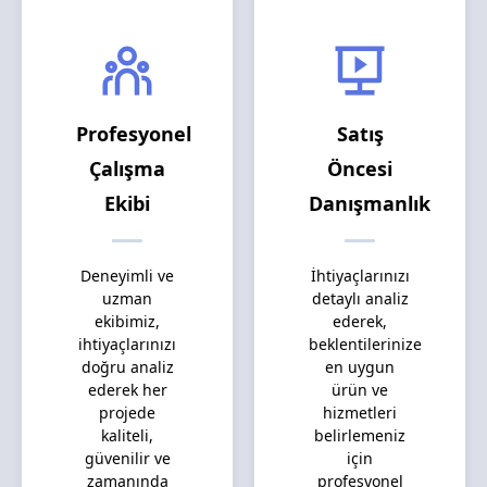
Profesyonel
Satış
Çalışma
Öncesi
Ekibi
Danışmanlık
Deneyimli ve
İhtiyaçlarınızı
uzman
detaylı analiz
ekibimiz,
ederek,
ihtiyaçlarınızı
beklentilerinize
doğru analiz
en uygun
ederek her
ürün ve
projede
hizmetleri
kaliteli,
belirlemeniz
güvenilir ve
için
zamanında
profesyonel