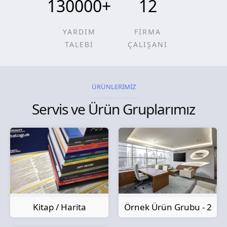
130000
+
12
YARDIM
FİRMA
TALEBİ
ÇALIŞANI
ÜRÜNLERİMİZ
Servis ve Ürün Gruplarımız
Kitap / Harita
Örnek Ürün Grubu - 2