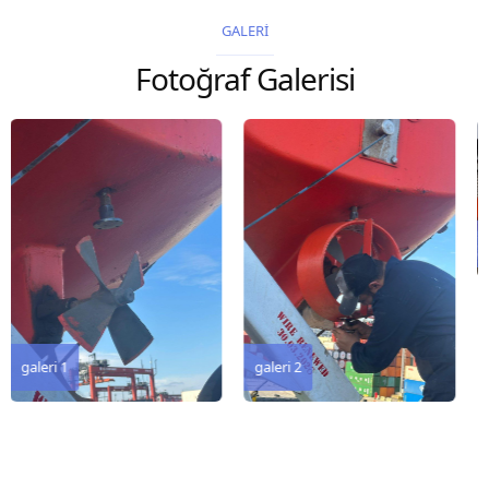
2026 Chart
GALERİ
Title, limits and other
Fotoğraf Galerisi
remarks 67 Gulf of...
galeri 3
galeri 2