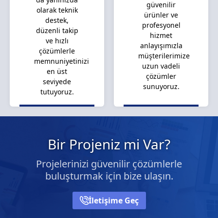
güvenilir
olarak teknik
ürünler ve
destek,
profesyonel
düzenli takip
hizmet
ve hızlı
anlayışımızla
çözümlerle
müşterilerimize
memnuniyetinizi
uzun vadeli
en üst
çözümler
seviyede
sunuyoruz.
tutuyoruz.
Bir Projeniz mi Var?
Projelerinizi güvenilir çözümlerle
buluşturmak için bize ulaşın.
İletişime Geç